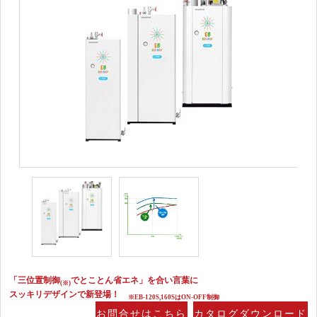
「三位置制御
でとことん省エネ」を合い言葉に
(※)
スッキリデザインで新登場！
※EB-120S,160SはON-OFF制御
お問合せはこちら
カタログダウンロード