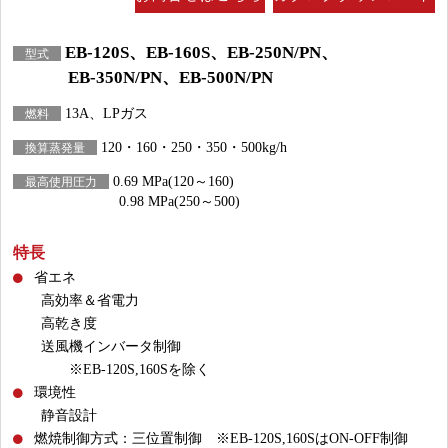
EB-120S、EB-160S、EB-250N/PN、
型式
EB-350N/PN、EB-500N/PN
13A、LPガス
燃料
120・160・250・350・500kg/h
換算蒸発量
0.69 MPa(120～160)
最高使用圧力
0.98 MPa(250～500)
特長
省エネ
高効率＆省電力
高乾き度
送風機インバータ制御
※EB-120S,160Sを除く
環境性
静音設計
燃焼制御方式：三位置制御 ※EB-120S,160SはON-OFF制御